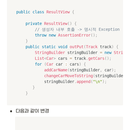
public
class
ResultView
{
private
ResultView
(
)
{
// 생성자 내부 호출 -> 명시적 Exception
throw
new
AssertionError
(
)
;
}
public
static
void
outPut
(
Track
 track
)
{
StringBuilder
 stringBuilder 
=
new
StringB
List
<
Car
>
 cars 
=
 track
.
getCars
(
)
;
for
(
Car
 car 
:
 cars
)
{
addCarName
(
stringBuilder
,
 car
)
;
changeCarMoveToString
(
stringBuilder
,
 
            stringBuilder
.
append
(
"\n"
)
;
}
}
•
다음과 같이 변경