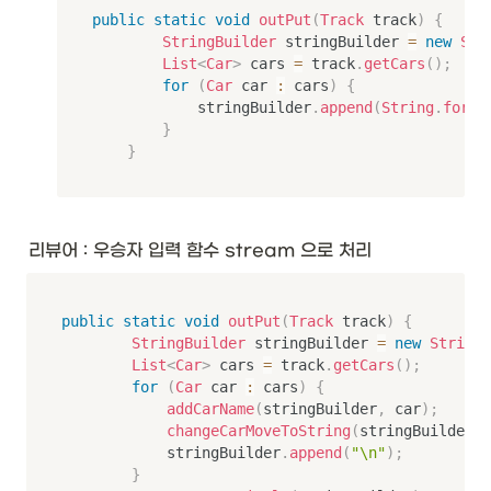
public
static
void
outPut
(
Track
 track
)
{
StringBuilder
 stringBuilder 
=
new
Str
List
<
Car
>
 cars 
=
 track
.
getCars
(
)
;
for
(
Car
 car 
:
 cars
)
{
            stringBuilder
.
append
(
String
.
forma
}
}
리뷰어 : 우승자 입력 함수 stream 으로 처리
public
static
void
outPut
(
Track
 track
)
{
StringBuilder
 stringBuilder 
=
new
StringB
List
<
Car
>
 cars 
=
 track
.
getCars
(
)
;
for
(
Car
 car 
:
 cars
)
{
addCarName
(
stringBuilder
,
 car
)
;
changeCarMoveToString
(
stringBuilder
,
 
            stringBuilder
.
append
(
"\n"
)
;
}