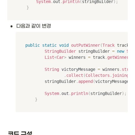
System
.
out
.
println
(
stringBuilder
)
;
}
•
다음과 같이 변경
public
static
void
outPutWinner
(
Track
 track
)
StringBuilder
 stringBuilder 
=
new
Str
List
<
Car
>
 winners 
=
 track
.
getWinnerCa
String
 victoryMessage 
=
 winners
.
strea
.
collect
(
Collectors
.
joining
(
"
        stringBuilder
.
append
(
victoryMessage
)
.
System
.
out
.
println
(
stringBuilder
)
;
}
코드 구성