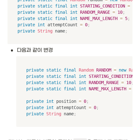
private
static
final
int
STARTING_CONDITION
=
4
;
private
static
final
int
RANDOM_RANGE
=
10
;
private
static
final
int
NAME_MAX_LENGTH
=
5
;
private
int
 attemptCount 
=
0
;
private
String
 name
;
•
다음과 같이 변경
private
static
final
Random
RANDOM
=
new
Rand
private
static
final
int
STARTING_CONDITION
=
private
static
final
int
RANDOM_RANGE
=
10
;
private
static
final
int
NAME_MAX_LENGTH
=
5
;
private
int
 position 
=
0
;
private
int
 attemptCount 
=
0
;
private
String
 name
;